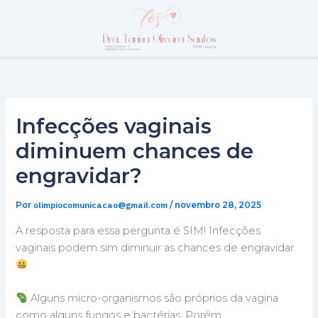
Ir
para
o
conteúdo
Infecções vaginais
diminuem chances de
engravidar?
olimpiocomunicacao@gmail.com
Por
/
novembro 28, 2025
A resposta para essa pergunta é SIM! Infecções
vaginais podem sim diminuir as chances de engravidar.
Alguns micro-organismos são próprios da vagina
como alguns fungos e bactérias. Porém,